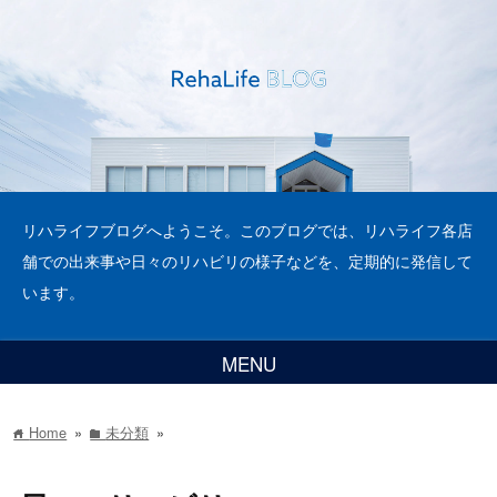
リハライフブログへようこそ。このブログでは、リハライフ各店
舗での出来事や日々のリハビリの様子などを、定期的に発信して
います。
MENU
Home
»
未分類
»
home
folder