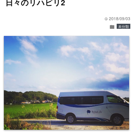
日々のリハビリ2
2018/09/03
time
folder
未分類