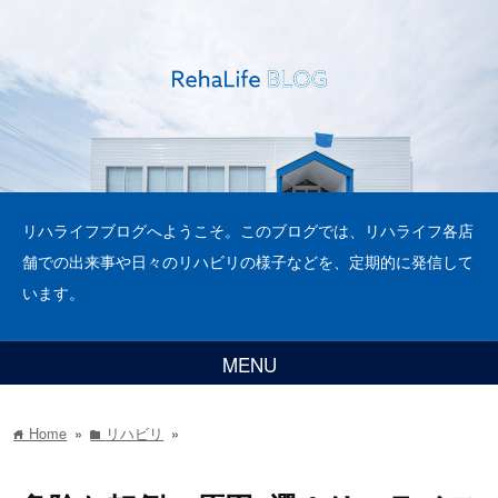
リハライフブログへようこそ。このブログでは、リハライフ各店
舗での出来事や日々のリハビリの様子などを、定期的に発信して
います。
MENU
Home
»
リハビリ
»
home
folder