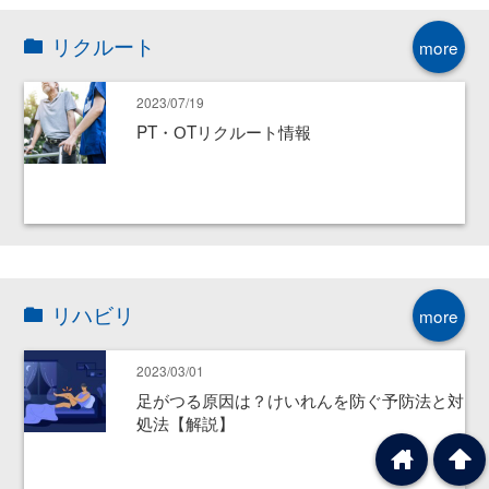
リクルート
more
2023/07/19
PT・ОTリクルート情報
リハビリ
more
2023/03/01
足がつる原因は？けいれんを防ぐ予防法と対
処法【解説】
home
arrowup