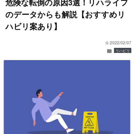
危険な転倒の原因3選！リハライフ
のデータからも解説【おすすめリ
ハビリ案あり】
2022/02/07
time
folder
リハビリ