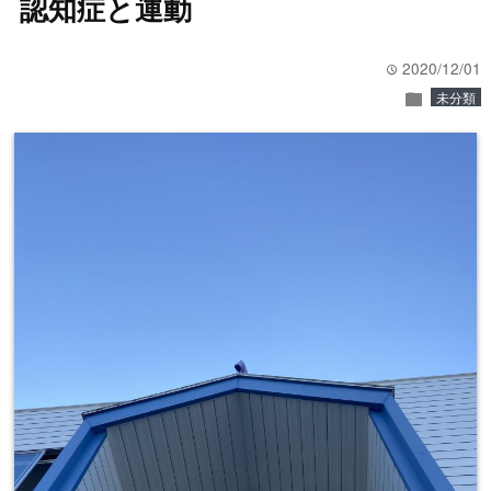
認知症と運動
2020/12/01
time
folder
未分類