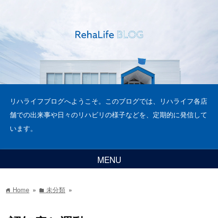
リハライフブログへようこそ。このブログでは、リハライフ各店
舗での出来事や日々のリハビリの様子などを、定期的に発信して
います。
MENU
Home
»
未分類
»
home
folder