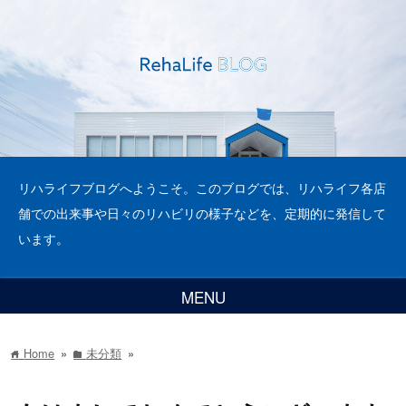
リハライフブログへようこそ。このブログでは、リハライフ各店
舗での出来事や日々のリハビリの様子などを、定期的に発信して
います。
MENU
Home
»
未分類
»
home
folder