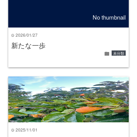
No thumbnail
2026/01/27
time
新たな一歩
folder
未分類
2025/11/01
time