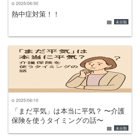
2025/06/30
time
熱中症対策！！
folder
未分類
2025/06/10
time
「まだ平気」は本当に平気？ 〜介護
保険を使うタイミングの話〜
folder
未分類