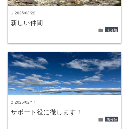
2025/03/22
time
新しい仲間
folder
未分類
2025/02/17
time
サポート役に徹します！
folder
未分類