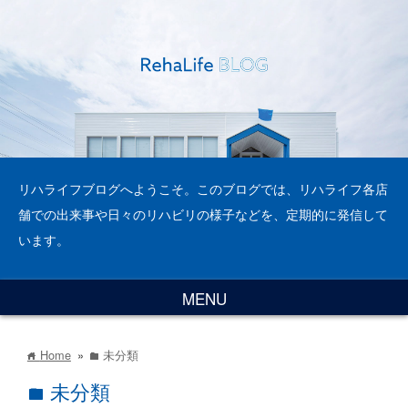
リハライフブログへようこそ。このブログでは、リハライフ各店
舗での出来事や日々のリハビリの様子などを、定期的に発信して
います。
MENU
Home
»
未分類
home
folder
未分類
folder