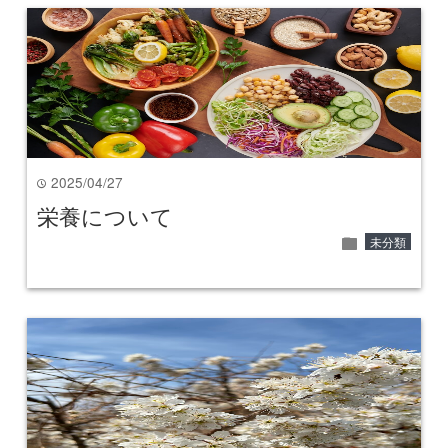
2025/04/27
time
栄養について
folder
未分類