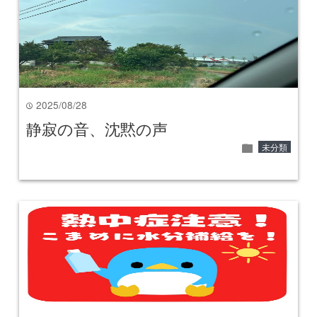
2025/08/28
time
静寂の音、沈黙の声
folder
未分類