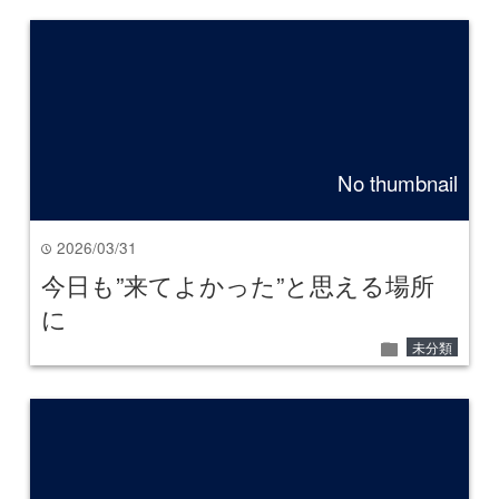
No thumbnail
2026/03/31
time
今日も”来てよかった”と思える場所
に
folder
未分類