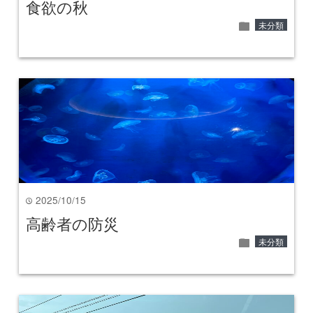
食欲の秋
folder
未分類
2025/10/15
time
高齢者の防災
folder
未分類